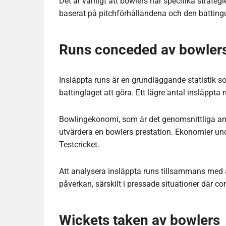
Det är vanligt att bowlers har specifika strategie
baserat på pitchförhållandena och den batting
Runs conceded av bowler
Insläppta runs är en grundläggande statistik so
battinglaget att göra. Ett lägre antal insläppta 
Bowlingekonomi, som är det genomsnittliga anta
utvärdera en bowlers prestation. Ekonomier und
Testcricket.
Att analysera insläppta runs tillsammans med a
påverkan, särskilt i pressade situationer där c
Wickets taken av bowlers