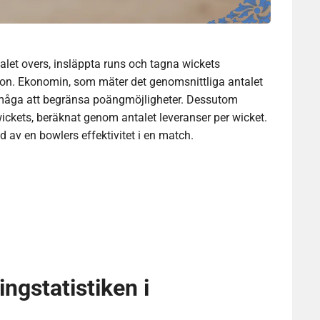
talet overs, insläppta runs och tagna wickets
tion. Ekonomin, som mäter det genomsnittliga antalet
örmåga att begränsa poängmöjligheter. Dessutom
r wickets, beräknat genom antalet leveranser per wicket.
av en bowlers effektivitet i en match.
ingstatistiken i