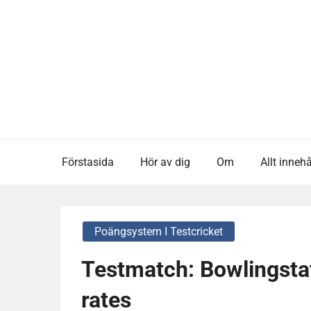
Skip
to
content
Förstasida
Hör av dig
Om
Allt innehå
Poängsystem I Testcricket
Testmatch: Bowlingstat
rates