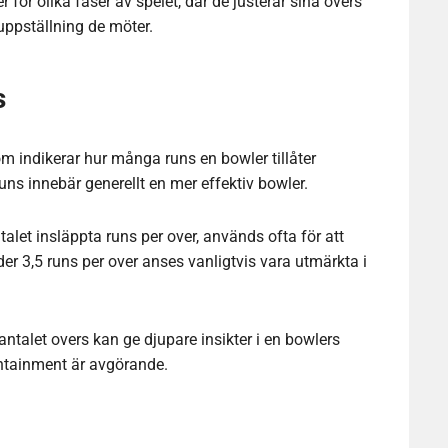
r för olika faser av spelet, där de justerar sina overs
uppställning de möter.
s
m indikerar hur många runs en bowler tillåter
runs innebär generellt en mer effektiv bowler.
let insläppta runs per over, används ofta för att
er 3,5 runs per over anses vanligtvis vara utmärkta i
ntalet overs kan ge djupare insikter i en bowlers
ontainment är avgörande.