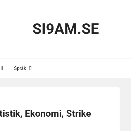
SI9AM.SE
ll
Språk
istik, Ekonomi, Strike