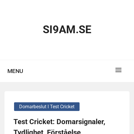
Skip
to
content
SI9AM.SE
MENU
Domarbeslut I Test Cricket
Test Cricket: Domarsignaler,
Tydlighet, Förståelse