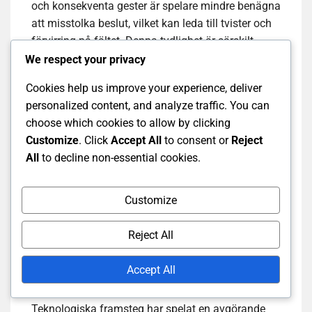
och konsekventa gester är spelare mindre benägna
att misstolka beslut, vilket kan leda till tvister och
förvirring på fältet. Denna tydlighet är särskilt
viktig i matcher med hög insats där varje beslut
We respect your privacy
kan påverka resultatet.
Cookies help us improve your experience, deliver
personalized content, and analyze traffic. You can
Dessutom drar åskådare nytta av dessa signaler
choose which cookies to allow by clicking
eftersom de förbättrar tittarupplevelsen. Fans kan
Customize
. Click
Accept All
to consent or
Reject
snabbt förstå situationen och domarens beslut,
All
to decline non-essential cookies.
vilket gör spelet mer engagerande och njutbart.
Användningen av teknik, såsom stora skärmar
som visar domarens signaler, förstärker ytterligare
Customize
denna tydlighet.
Reject All
Förändringar i teknologin
Accept All
Teknologiska framsteg har spelat en avgörande