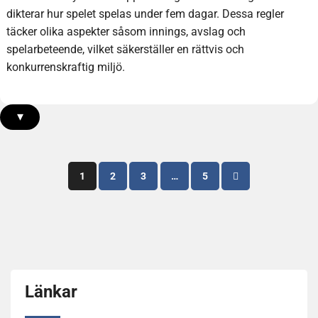
dikterar hur spelet spelas under fem dagar. Dessa regler
täcker olika aspekter såsom innings, avslag och
spelarbeteende, vilket säkerställer en rättvis och
konkurrenskraftig miljö.
▾
Posts
1
2
3
…
5
pagination
Länkar