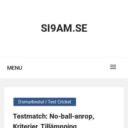
Skip
to
content
SI9AM.SE
MENU
Domarbeslut I Test Cricket
Testmatch: No-ball-anrop,
Kriterier, Tillämpning