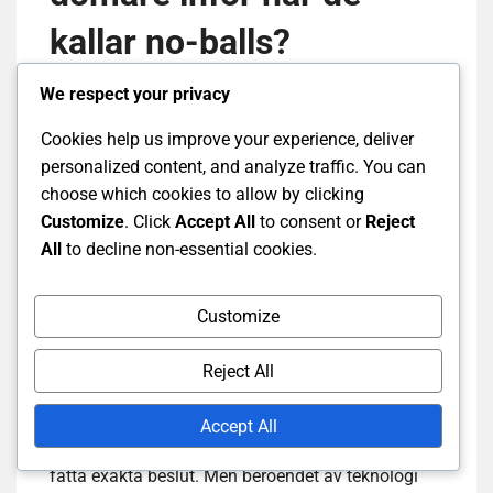
kallar no-balls?
We respect your privacy
Domare står inför flera utmaningar när de kallar
no-balls, främst på grund av behovet av precision
Cookies help us improve your experience, deliver
och påverkan av teknologi. Kriterierna för en no-
personalized content, and analyze traffic. You can
ball kan vara subjektiva, och verkställandet kan
choose which cookies to allow by clicking
variera beroende på matchens kontext, spelarnas
Customize
. Click
Accept All
to consent or
Reject
reaktioner och historiska prejudikat.
All
to decline non-essential cookies.
Customize
Teknologi i no-ball-beslut
Reject All
Teknologi spelar en avgörande roll i modern
cricket, särskilt i no-ball-detektering. System som
Accept All
bollsökning och videorepriser hjälper domarna att
fatta exakta beslut. Men beroendet av teknologi