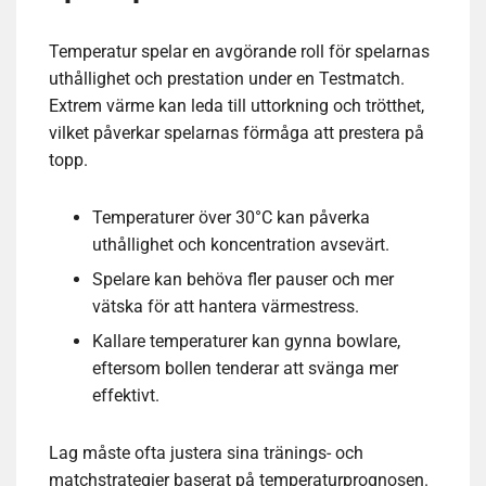
Temperatur spelar en avgörande roll för spelarnas
uthållighet och prestation under en Testmatch.
Extrem värme kan leda till uttorkning och trötthet,
vilket påverkar spelarnas förmåga att prestera på
topp.
Temperaturer över 30°C kan påverka
uthållighet och koncentration avsevärt.
Spelare kan behöva fler pauser och mer
vätska för att hantera värmestress.
Kallare temperaturer kan gynna bowlare,
eftersom bollen tenderar att svänga mer
effektivt.
Lag måste ofta justera sina tränings- och
matchstrategier baserat på temperaturprognosen.