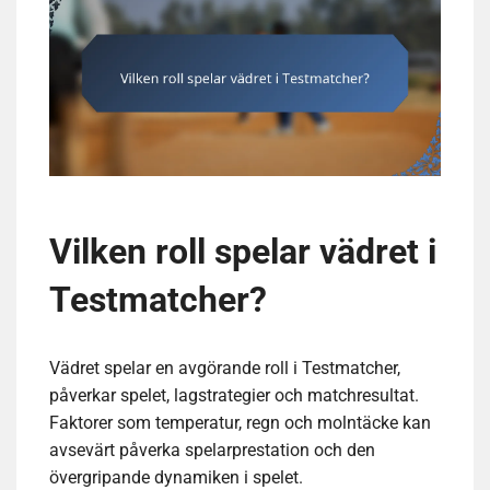
Vilken roll spelar vädret i
Testmatcher?
Vädret spelar en avgörande roll i Testmatcher,
påverkar spelet, lagstrategier och matchresultat.
Faktorer som temperatur, regn och molntäcke kan
avsevärt påverka spelarprestation och den
övergripande dynamiken i spelet.