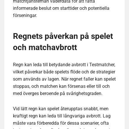
matchtjänstemän väderdata för att fatta
informerade beslut om starttider och potentiella
förseningar.
Regnets påverkan på spelet
och matchavbrott
Regn kan leda till betydande avbrott i Testmatcher,
vilket påverkar både spelets flöde och de strategier
som används av lagen. När regnet faller kan spelet
stoppas, och matchen kan försenas eller till och
med överges beroende på svårighetsgraden.
Vid lätt regn kan spelet återupptas snabbt, men
kraftigt regn kan leda till långvariga avbrott. Lag
måste vara förberedda för dessa scenarier, ofta