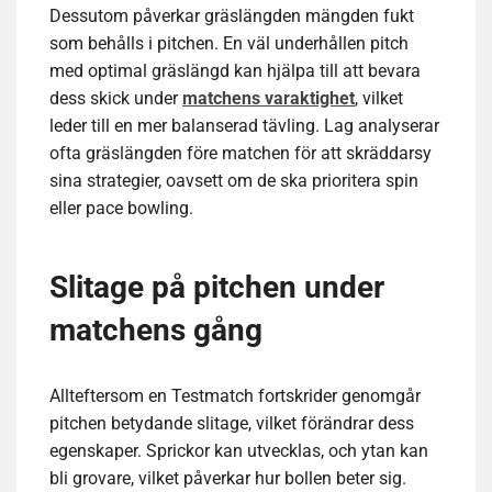
Dessutom påverkar gräslängden mängden fukt
som behålls i pitchen. En väl underhållen pitch
med optimal gräslängd kan hjälpa till att bevara
dess skick under
matchens varaktighet
, vilket
leder till en mer balanserad tävling. Lag analyserar
ofta gräslängden före matchen för att skräddarsy
sina strategier, oavsett om de ska prioritera spin
eller pace bowling.
Slitage på pitchen under
matchens gång
Allteftersom en Testmatch fortskrider genomgår
pitchen betydande slitage, vilket förändrar dess
egenskaper. Sprickor kan utvecklas, och ytan kan
bli grovare, vilket påverkar hur bollen beter sig.