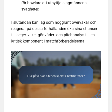
för bowlare att utnyttja slagmännens
svagheter.
I slutändan kan lag som noggrant övervakar och
reagerar på dessa förhållanden öka sina chanser
till seger, vilket gör väder- och pitchanalys till en
kritisk komponent i matchförberedelserna.