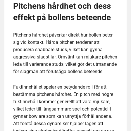
Pitchens hårdhet och dess
effekt på bollens beteende
Pitchens hårdhet påverkar direkt hur bollen beter
sig vid kontakt. Hårda pitchen tenderar att
producera snabbare studs, vilket kan gynna
aggressiva slagstilar. Omvänt kan mjukare pitchen
leda till varierande studs, vilket gör det utmanande
för slagmän att förutsäga bollens beteende.
Fuktinnehållet spelar en betydande roll för att
bestämma pitchens hårdhet. En pitch med högre
fuktinnehåll kommer generellt att vara mjukare,
vilket leder till långsammare spel och potentiellt
gynnar bowlare som kan utnyttja förhållandena.
Att förstå dessa dynamiker hjälper lagen att
justera sina strategier därefter, oavsett om de ska