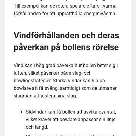
Till exempel kan de rotera spelare oftare i varma
förhållanden för att upprätthålla energinivåerna.
Vindförhållanden och deras
påverkan på bollens rörelse
Vind kan i hög grad påverka hur bollen beter sig i
luften, vilket påverkar både slag- och
bowlingstrategier. Starka vindar kan hjälpa
bowlare att få sväng, samtidigt som de utmanar
slagmän att justera sina slag.
Sidvindar kan få bollen att avvika oväntat,
vilket kräver att bowlare anpassar sin linje
och längd.