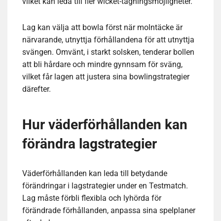
vilket kan leda till fler wicket-tagningsmöjligheter.
Lag kan välja att bowla först när molntäcke är
närvarande, utnyttja förhållandena för att utnyttja
svängen. Omvänt, i starkt solsken, tenderar bollen
att bli hårdare och mindre gynnsam för sväng,
vilket får lagen att justera sina bowlingstrategier
därefter.
Hur väderförhållanden kan
förändra lagstrategier
Väderförhållanden kan leda till betydande
förändringar i lagstrategier under en Testmatch.
Lag måste förbli flexibla och lyhörda för
förändrade förhållanden, anpassa sina spelplaner