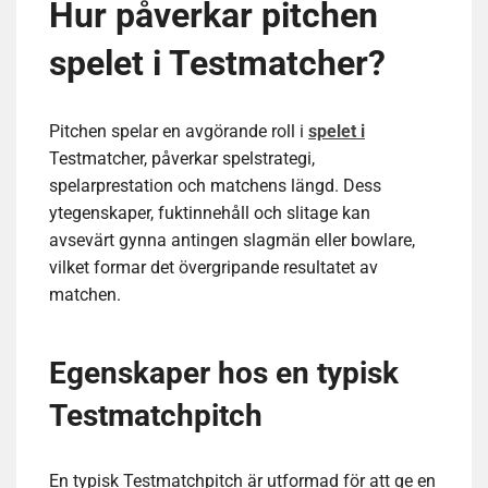
Hur påverkar pitchen
spelet i Testmatcher?
Pitchen spelar en avgörande roll i
spelet i
Testmatcher, påverkar spelstrategi,
spelarprestation och matchens längd. Dess
ytegenskaper, fuktinnehåll och slitage kan
avsevärt gynna antingen slagmän eller bowlare,
vilket formar det övergripande resultatet av
matchen.
Egenskaper hos en typisk
Testmatchpitch
En typisk Testmatchpitch är utformad för att ge en