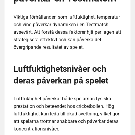
Viktiga förhållanden som luftfuktighet, temperatur
och vind påverkar dynamiken i en Testmatch
avsevärt. Att förstå dessa faktorer hjälper lagen att
strategisera effektivt och kan påverka det
övergripande resultatet av spelet.
Luftfuktighetsnivåer och
deras påverkan på spelet
Luftfuktighet påverkar både spelarnas fysiska
prestation och beteendet hos cricketbollen. Hög
luftfuktighet kan leda till ökad svettning, vilket gör
att spelarna tröttnar snabbare och påverkar deras
koncentrationsnivåer.