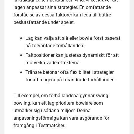
lagen anpassar sina strategier. En omfattande
förståelse av dessa faktorer kan leda till bättre
beslutsfattande under spelet.
Lag kan välja att slå eller bowla först baserat
på förväntade förhållanden.
Fältpositioner kan justeras dynamiskt för att
motverka vädereffekterna.
Tränare betonar ofta flexibilitet i strategier
för att reagera på förändrade förhållanden.
Till exempel, om förhållandena gynnar swing
bowling, kan ett lag prioritera bowlare som
utmärker sig i sådana miljöer. Denna
anpassningsförmåga kan vara avgörande för
framgång i Testmatcher.