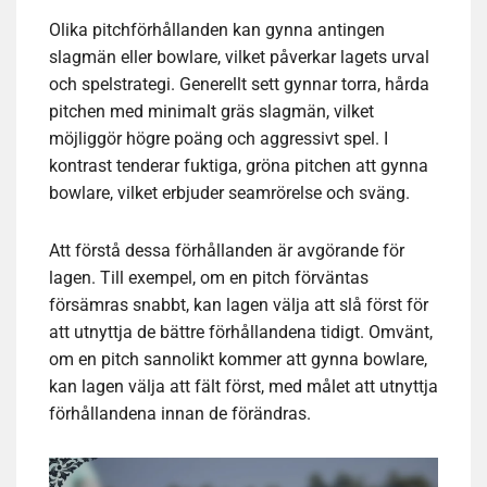
Olika pitchförhållanden kan gynna antingen
slagmän eller bowlare, vilket påverkar lagets urval
och spelstrategi. Generellt sett gynnar torra, hårda
pitchen med minimalt gräs slagmän, vilket
möjliggör högre poäng och aggressivt spel. I
kontrast tenderar fuktiga, gröna pitchen att gynna
bowlare, vilket erbjuder seamrörelse och sväng.
Att förstå dessa förhållanden är avgörande för
lagen. Till exempel, om en pitch förväntas
försämras snabbt, kan lagen välja att slå först för
att utnyttja de bättre förhållandena tidigt. Omvänt,
om en pitch sannolikt kommer att gynna bowlare,
kan lagen välja att fält först, med målet att utnyttja
förhållandena innan de förändras.