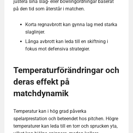
justera sina slag- eller bowlingordningar baserat
på den tid som återstår i matchen.
Korta regnavbrott kan gynna lag med starka
slaglinjer.
Långa avbrott kan leda till en skiftning i
fokus mot defensiva strategier.
Temperaturförändringar och
deras effekt på
matchdynamik
Temperatur kan i hög grad påverka
spelarprestation och beteendet hos pitchen. Högre
temperaturer kan leda till en torr och sprucken yta,