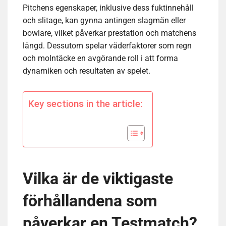
Pitchens egenskaper, inklusive dess fuktinnehåll
och slitage, kan gynna antingen slagmän eller
bowlare, vilket påverkar prestation och matchens
längd. Dessutom spelar väderfaktorer som regn
och molntäcke en avgörande roll i att forma
dynamiken och resultaten av spelet.
Key sections in the article:
Vilka är de viktigaste
förhållandena som
påverkar en Testmatch?